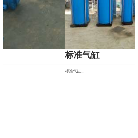
标准气缸
标准气缸...
q