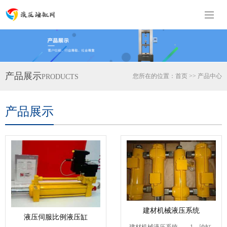
产品展示
您所在的位置：
首页
>>
产品中心
PRODUCTS
产品展示
建材机械液压系统
液压伺服比例液压缸