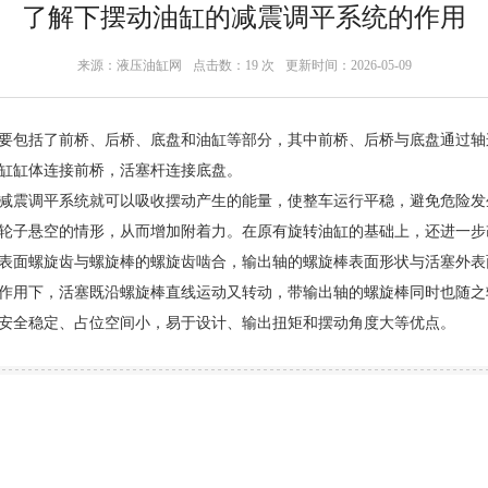
了解下摆动油缸的减震调平系统的作用
来源：液压油缸网
点击数：
19 次
更新时间：2026-05-09
要包括了前桥、后桥、底盘和油缸等部分，其中前桥、后桥与底盘通过轴
缸缸体连接前桥，活塞杆连接底盘。
减震调平系统就可以吸收摆动产生的能量，使整车运行平稳，避免危险发
轮子悬空的情形，从而增加附着力。在原有旋转油缸的基础上，还进一步
表面螺旋齿与螺旋棒的螺旋齿啮合，输出轴的螺旋棒表面形状与活塞外表
作用下，活塞既沿螺旋棒直线运动又转动，带输出轴的螺旋棒同时也随之
安全稳定、占位空间小，易于设计、输出扭矩和摆动角度大等优点。