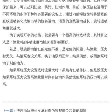
输出。它尽管输出扭矩很高但是仍然可以准确容易地控制。缸内部被
保护起来，可以起到防尘、防污、防潮作用。目前，液压缸被运用于
不同环境的条件下和许多重要的设备上，通过内部螺旋齿轮将活塞的
直线运动转化成输出轴的旋转运动。活塞的直线运动越长，旋转运动
角度就越大。
为了实现可靠的功能，就需要有一个很高的制造精度，其计算公
式是：流量=缸移动速度*油缸(活塞)截面积。
若是，螺旋摆动油缸的定位不准，是定位的问题，与流量、压力
都无关。与油泵也没关系。换了油泵后正常，纯属偶然。或因换泵时
动了别的地方。
如果系统压力设置底时流量大时：虽然有缸动作快，但是没压力;
如果系统压力设置高流量慢时则有缸动作虽然慢但系统的压力可以很
高。
上一篇：
液压油缸密封支承衬套的装配部位和装配间隙