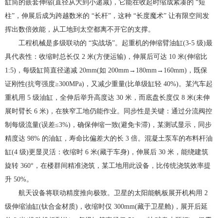
缸筒的嵌套伸缩(直径从大到小递减)，它能在收起时缩成紧凑的 “短
柱”，伸展后成为跨越数米的 “长杆”，这种 “长度魔术” 让有限空间发
挥出数倍效能，从工地到太空都离不开它的支撑。
工程机械是多级联动的 “实战场”。起重机的伸缩臂油缸(3-5 级)最
具代表性：收缩时总长仅 2 米(方便运输)，伸展后可达 10 米(伸缩比
1:5)，每级缸筒直径递减 20mm(如 200mm→180mm→160mm)，既保
证刚性(抗弯强度≥300MPa)，又减少重量(比单级缸轻 40%)。某汽车起
重机用 5 级油缸，全伸后举升高度达 30 米，而底盘长度仅 8 米(未伸
展时臂长 6 米)，在狭窄工地仍能作业。同步性是关键：通过分流阀控
制每级流量(误差≤3%)，确保伸缩一致(避免卡滞)，某测试显示，同步
精度达 98% 的油缸，寿命比偏差大的长 3 倍。混凝土泵车的布料杆油
缸(4 级)更显灵活：收缩时 6 米(藏于车身)，伸展后 30 米，能绕建筑
旋转 360°，在楼群间精准浇筑，某工地用此设备，比传统浇筑效率提
升 50%。
航天设备将联动精度推向极致。卫星的太阳能帆板展开机构用 2
级伸缩油缸(钛合金材质)，收缩时仅 300mm(藏于卫星舱)，展开后延