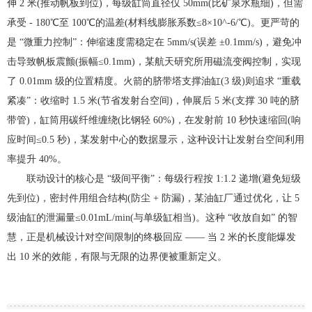
伸 2 米(推动帆板到位)，每级缸筒直径仅 50mm(比矿泉水瓶细)，但需
承受 - 180℃至 100℃的温差(材料线膨胀系数≤8×10^-6/℃)。更严苛的
是 “微重力控制”：伸缩速度需稳定在 5mm/s(误差 ±0.1mm/s)，避免冲
击导致帆板震颤(振幅≤0.1mm)，某航天研究所用磁流变阀控制，实现
了 0.01mm 级的位置精度。火箭的脐带塔支撑油缸(3 级)则追求 “重载
紧凑”：收缩时 1.5 米(节省发射台空间)，伸展后 5 米(支撑 30 吨的脐
带管)，缸筒用碳纤维缠绕(比钢轻 60%)，在发射前 10 秒快速缩回(响
应时间≤0.5 秒)，某发射中心的数据显示，这种设计让发射台空间利用
率提升 40%。
联动设计的核心是 “级间平衡”：每级行程按 1:1.2 递增(避免短级
先到位)，密封件用组合结构(防尘 + 防漏)，某油缸厂通过优化，让 5
级油缸的泄漏量≤0.01mL/min(与单级缸相当)。这种 “收放自如” 的智
慧，正是机械设计对空间限制的终极回应 —— 当 2 米的长度能爆发
出 10 米的效能，有限与无限的边界便被重新定义。