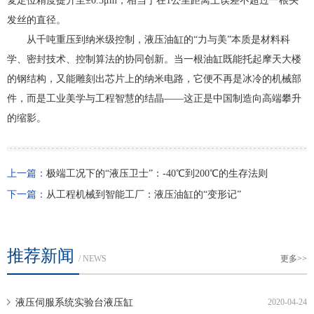
复定位精度提升至±0.5μm，相当于在1公里距离上误差不超过一根头
发丝的直径。
从千吨重压到纳米级控制，液压油缸的“力与美”本质是材料科
学、密封技术、控制算法的协同创新。当一根油缸既能托起摩天大楼
的钢结构，又能雕刻出芯片上的纳米电路，它便不再是冰冷的机械部
件，而是工业美学与工程智慧的结晶——这正是中国制造向高端攀升
的缩影。
上一篇：
极端工况下的“液压卫士”：-40℃到200℃的生存法则
下一篇：
从工程机械到智能工厂：液压油缸的“变形记”
推荐新闻
/ NEWS
更多>>
液压伺服系统实验台液压缸
2020-04-24