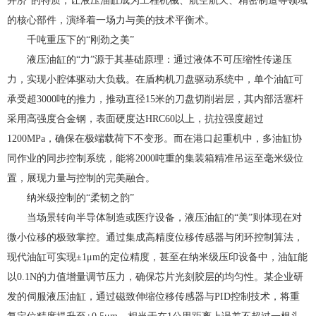
并济”的特质，让液压油缸成为工程机械、航空航天、精密制造等领域
的核心部件，演绎着一场力与美的技术平衡术。
千吨重压下的“刚劲之美”
液压油缸的“力”源于其基础原理：通过液体不可压缩性传递压
力，实现小腔体驱动大负载。在盾构机刀盘驱动系统中，单个油缸可
承受超3000吨的推力，推动直径15米的刀盘切削岩层，其内部活塞杆
采用高强度合金钢，表面硬度达HRC60以上，抗拉强度超过
1200MPa，确保在极端载荷下不变形。而在港口起重机中，多油缸协
同作业的同步控制系统，能将2000吨重的集装箱精准吊运至毫米级位
置，展现力量与控制的完美融合。
纳米级控制的“柔韧之韵”
当场景转向半导体制造或医疗设备，液压油缸的“美”则体现在对
微小位移的极致掌控。通过集成高精度位移传感器与闭环控制算法，
现代油缸可实现±1μm的定位精度，甚至在纳米级压印设备中，油缸能
以0.1N的力值增量调节压力，确保芯片光刻胶层的均匀性。某企业研
发的伺服液压油缸，通过磁致伸缩位移传感器与PID控制技术，将重