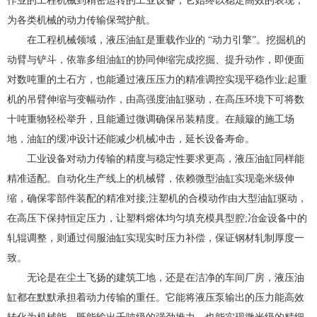
作业的工程机械到精密运转的工业设备，它始终以稳定高效的表现，
为各类机械的动力传输保驾护航。
在工程机械领域，液压油缸是重载作业的 “动力引擎”。挖掘机的
动臂与铲斗，依靠多组油缸的协同伸缩完成挖掘、提升动作，即便面
对数吨重的土石方，也能通过液压压力的精准调控实现平稳作业;起重
机的吊臂伸缩与变幅动作，由高强度油缸驱动，在高压环境下可将数
十吨重物轻松举升，且能通过微调确保吊装精度。在颠簸的施工场
地，油缸的缓冲设计还能减少机械冲击，延长设备寿命。
工业设备对动力传输的精度与稳定性要求更高，液压油缸同样能
精准适配。自动化生产线上的机械臂，依赖微型油缸实现毫米级伸
缩，确保零部件装配的精准对接;注塑机的合模动作由大型油缸驱动，
在高压下保持恒定压力，让塑料熔体均匀填充模具型腔;冶金设备中的
轧辊调整，则通过伺服油缸实现实时压力补偿，保证钢材轧制厚度一
致。
无论是在尘土飞扬的建筑工地，还是在洁净的车间厂房，液压油
缸都在默默承担着动力传输的重任。它能将液压泵输出的压力能高效