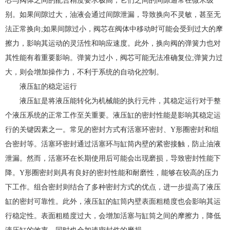
芯与阀体之间的配合精度要求极高，它们之间的间隙通常在微米级
别。如果间隙过大，油液会通过间隙泄漏，导致换向不灵敏，甚至无
法正常换向;如果间隙过小，阀芯在阀体中移动时可能会受到过大的摩
擦力，影响其运动的灵活性和响应速度。此外，换向阀的弹簧力也对
其性能有着重要影响。弹簧力过小，阀芯可能无法准确复位;弹簧力过
大，则会增加操作力，不利于系统的自动化控制。
液压缸的稳定运行
液压缸是将液压能转化为机械能的执行元件，其稳定运行对于整
个液压系统的正常工作至关重要。液压缸的密封性能是影响其稳定运
行的关键因素之一。常见的密封方式有活塞环密封、Y形圈密封和组
合密封等。活塞环密封通过活塞环与缸筒内壁的紧密接触，防止油液
泄漏。然而，活塞环在长期使用后可能会出现磨损，导致密封性能下
降。Y形圈密封则具有良好的密封性能和耐磨性，能够在较高的压力
下工作。组合密封则结合了多种密封方式的优点，进一步提高了液压
缸的密封可靠性。此外，液压缸的缸筒内壁表面粗糙度也会影响其运
行稳定性。表面粗糙度过大，会增加活塞与缸筒之间的摩擦力，降低